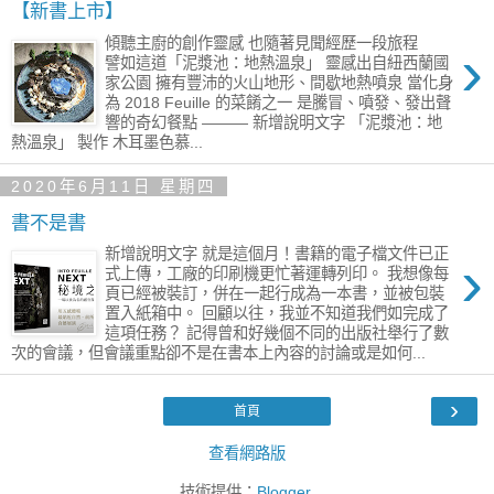
【新書上市】
傾聽主廚的創作靈感 也隨著見聞經歷一段旅程
›
譬如這道「泥漿池：地熱溫泉」 靈感出自紐西蘭國
家公園 擁有豐沛的火山地形、間歇地熱噴泉 當化身
為 2018 Feuille 的菜餚之一 是騰冒、噴發、發出聲
響的奇幻餐點 ——— 新增說明文字 「泥漿池：地
熱溫泉」 製作 木耳墨色慕...
2020年6月11日 星期四
書不是書
新增說明文字 就是這個月！書籍的電子檔文件已正
›
式上傳，工廠的印刷機更忙著運轉列印。 我想像每
頁已經被裝訂，併在一起行成為一本書，並被包裝
置入紙箱中。 回顧以往，我並不知道我們如完成了
這項任務？ 記得曾和好幾個不同的出版社舉行了數
次的會議，但會議重點卻不是在書本上內容的討論或是如何...
›
首頁
查看網路版
技術提供：
Blogger
.