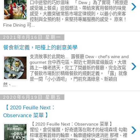
›
口中迸發的巧妙滋味 「 Dew 」為了實現「將旅遊
感受端上餐桌」這個想法、帶給來賓用餐時的味覺
感受，大膽突破常態市場定律規則，以最小的來客
控制與全預約制，來堅持專屬服務的感受。 原來！
Fine Dining 可...
2021年8月16日 星期一
餐食新定義，吧檯上的創意美學
支流故事於此開始... 露餐廳 Dew - chef's wine and
›
gourmet 台中西屯區、鄰近七期與星級飯店，大墩
路上一棟老透天，完工了間最新的餐廳，完全改寫
了餐飲市場對於精緻餐飲的規劃定義。 「露」就像
是一間「小小酒吧」，門前充滿綠意、新穎自
然、...
2020年6月19日 星期五
【 2020 Feuille Next：
Observance 菜單 】
›
【 2020 Feuille Next：Observance 菜單 】
惺忪，倉促催醒，好奇遺落在剛才的秘境森境 勾勒
棕壤混著蒼綠的輪廓，輪廓邊線快速消逝 那裡、裡