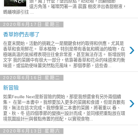
頭，藏了什麼？墜回原點，眨眨眼，回顧細節
遠方角落，璀璨閃著一滴 晨露 樹皮滲出香甜樹液，
螞蟻嗅舔引往 ...
2020年6月17日 星期三
香草妳們去哪了
›
在夏末開始，活動的挑戰之一是關鍵食材的取得和供應，尤其是
香草和食用鮮花。 草本植物，特別是帶有香氣和精油的植物，在
極端高溫的氣候裡表現往往會非常差，甚至無法存活。 新增說明
文字 我的菜餚中有很大一部分，依靠著香草和花朵的味道來均衡
味道，或協助使味蕾突然點亮風味。 那個季節，這些香...
2020年6月16日 星期二
新冒險
›
如果Feuille Next是新冒險的開始，那麼我想還會有另外兩個續
集。 在第一本書中，我想要加入更多的菜餚和食譜，但是頁數有
限，無法在這次完成。我想像第二本書的菜餚，將著重以 春、
夏、秋、冬 這四個季節的變換設計而成，並同樣把重點放在環
境氛圍設計與餐點佈置的搭配，以實現食物...
2020年6月13日 星期六